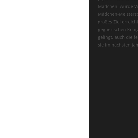
Mädchen, wurde Viz
Mädchen-Meistersch
großes Ziel erreic
gegnerischen König
gelingt, auch die f
sie im nächsten Jah