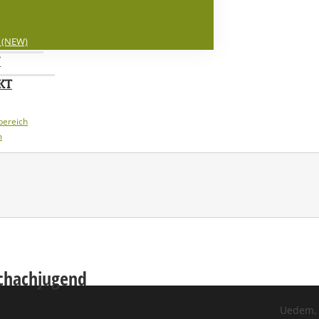
 (NEW)
N
KT
bereich
m
Schachjugend
Uedem, 