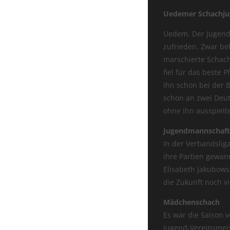
Uedemer Schachjug
Uedem. Der Jugendl
zufrieden. Zwar be
marschierte Schac
fiel für das beste P
ihn schon bei der 
schon an zwei Deut
ohne ihn ausspielt
Jugendmannschaft
In der Verbandslig
ihre Partien gewan
Elisabeth Jakubows
die Zukunft noch vi
Mädchenschach
Es war die Saison 
Jugend-Vereinsmeist