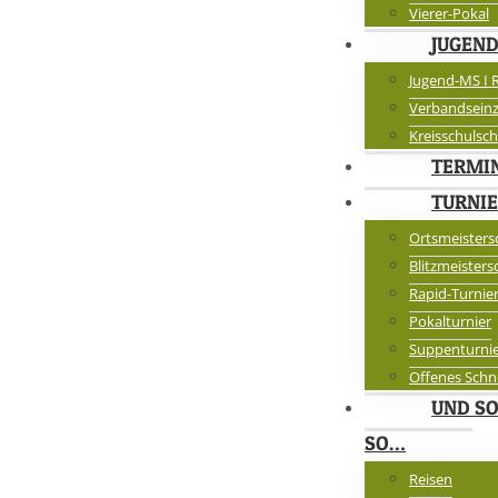
Vierer-Pokal
JUGEN
Jugend-MS I R
Verbandseinz
Kreisschulsc
TERMI
TURNI
Ortsmeisters
Blitzmeisters
Rapid-Turnie
Pokalturnier
Suppenturni
Offenes Schn
UND S
SO…
Reisen