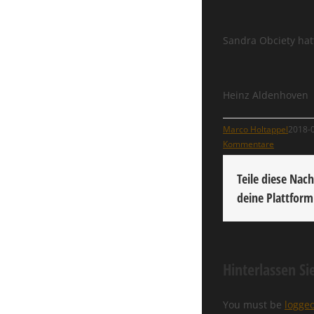
Sandra Obciety hat
Heinz Aldenhoven
Marco Holtappel
2018-
Kommentare
Teile diese Nach
deine Plattform
Hinterlassen S
You must be
logged