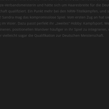
e-Verbandsmeisterin und hätte sich um Haaresbreite für die Deu
aft qualifiziert. Ein Punkt mehr bei den NRW-Titelkämpfen, und si
ht! Sandra mag das kompromisslose Spiel. Vom ersten Zug an hat si
 im Visier. Dazu passt perfekt ihr „zweites“ Hobby: Kampfsport. W
eineren, positionellen Manöver häufiger in ihr Spiel zu integrieren,
r vielleicht sogar die Qualifikation zur Deutschen Meisterschaft.