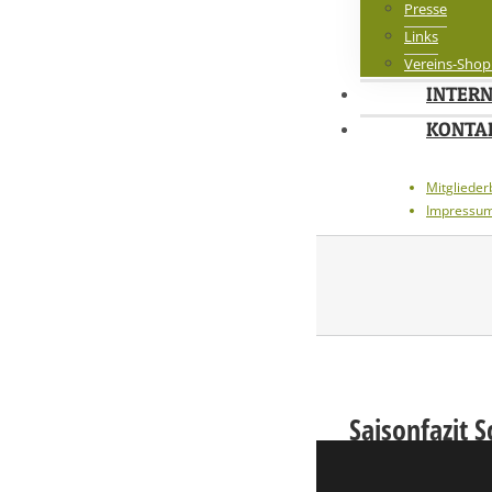
Presse
Links
Vereins-Shop
INTER
KONTA
Mitglieder
Impressu
Saisonfazit 