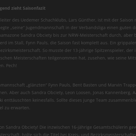
end zieht Saisonfazit
eiter des Uedemer Schachklubs, Lars Günther, ist mit der Saison
legte „seine“ Jugendmannschaft in der Verbandsliga einen guten dri
hamazone Sandra Obciety bis zur NRW-Meisterschaft durch, aber 
ferd im Stall, Fynn Pauls, die Saison fast komplett aus. Ein grippale
Bezirksmeisterschaft. So musste der 13-jährige Spitzenspieler, der
schen Meisterschaften teilgenommen hat, zusehen, wie seine Mitstr
en. Pech!
amannschaft „glänzten“ Fynn Pauls, Bent Basten und Marvin Trappe,
nen. Aber auch Sandra Obciety, Leon Loosen, Jonas Kannenberg, 
ki enttäuschten keinesfalls. Sollte dieses junge Team zusammenblei
el zu erwarten.
von Sandra Obciety! Die inzwischen 16-jährige Gesamtschülerin ge
erschaft, holte sich die Titel bei Kreis- und Bezirksmeisterschaft