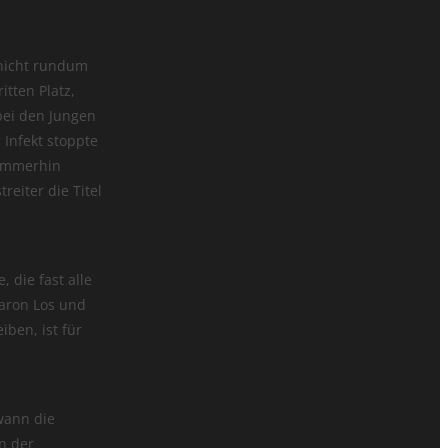
 nicht rundum
tten Platz,
bei den Jungen
r Infekt stoppte
 immerhin
eiter die Titel
 die fast alle
Aaron Los und
ben, ist für
wann die
en der