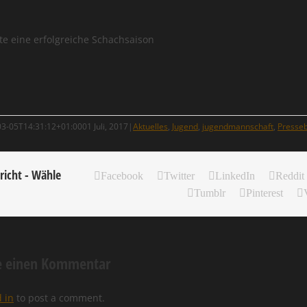
te eine erfolgreiche Schachsaison
03-05T14:31:12+01:00
01 Juli, 2017
|
Aktuelles
,
Jugend
,
jugendmannschaft
,
Presseb
richt - Wähle
Facebook
Twitter
LinkedIn
Reddit
Tumblr
Pinterest
ie einen Kommentar
 in
to post a comment.