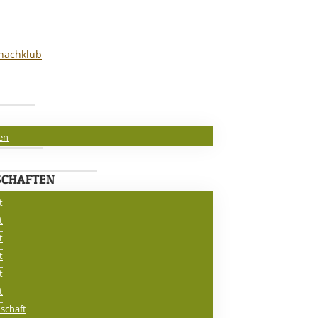
en
CHAFTEN
t
t
t
t
t
t
schaft