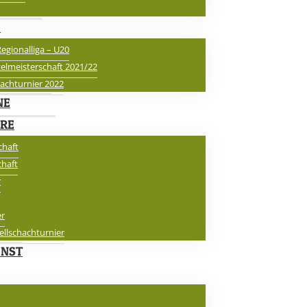
D
egionalliga – U20
elmeisterschaft 2021/22
hachturnier 2022
NE
ERE
chaft
chaft
r
er
ellschachturnier
ONST