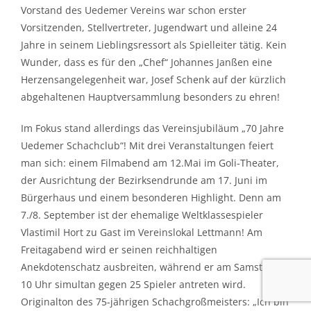
Vorstand des Uedemer Vereins war schon erster
Vorsitzenden, Stellvertreter, Jugendwart und alleine 24
Jahre in seinem Lieblingsressort als Spielleiter tätig. Kein
Wunder, dass es für den „Chef“ Johannes Janßen eine
Herzensangelegenheit war, Josef Schenk auf der kürzlich
abgehaltenen Hauptversammlung besonders zu ehren!
Im Fokus stand allerdings das Vereinsjubiläum „70 Jahre
Uedemer Schachclub“! Mit drei Veranstaltungen feiert
man sich: einem Filmabend am 12.Mai im Goli-Theater,
der Ausrichtung der Bezirksendrunde am 17. Juni im
Bürgerhaus und einem besonderen Highlight. Denn am
7./8. September ist der ehemalige Weltklassespieler
Vlastimil Hort zu Gast im Vereinslokal Lettmann! Am
Freitagabend wird er seinen reichhaltigen
Anekdotenschatz ausbreiten, während er am Samstag ab
10 Uhr simultan gegen 25 Spieler antreten wird.
Originalton des 75-jährigen Schachgroßmeisters: „Ich bin