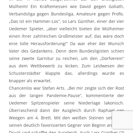
Mülheim! Ein Kräftemessen wie David gegen Goliath,
Verbandsliga gegen Bundesliga, Amateure gegen Profis.
„Das ist ein Hammer-Los“, so Lars Günther, einer der vier
Uedemer Spieler, „aber vielleicht bieten die Mülheimer
einen ihrer zahlreichen Großmeister auf, das wäre doch
eine tolle Herausforderung!“ Da war eher der Wunsch
Vater des Gedankens. Denn dem Bundesligisten schien
seine zweite Garnitur zu reichen, um den „Dorfverein“
aus dem Wettbewerb zu kicken. Zum Leidwesen der
Schusterstädter klappte das, allerdings wurde es
knapper als erwartet.
Chancenlos war Stefan Arts. „Bei mir zeigte sich der Rost
aus der langen Pandemie-Pause“, kommentierte der
Uedemer Spitzenspieler seine Niederlage lakonisch.
Überraschend dann der Ausgleich durch Raphael van
Weegen am 4. Brett. Mit den weißen Steinen setzte er
seinen deutlich favorisierten Gegner von Beginn an unter
Druck und schaffte den Ausgleich. Auch Lars Günther (2)