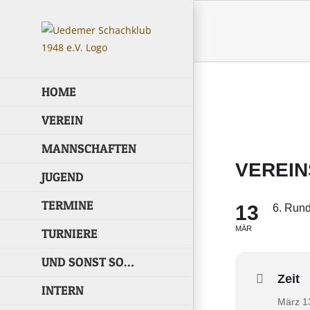
Skip
to
content
HOME
VEREIN
MANNSCHAFTEN
VEREIN
JUGEND
TERMINE
13
6. Run
MÄR
TURNIERE
UND SONST SO…
Zeit
INTERN
März 1