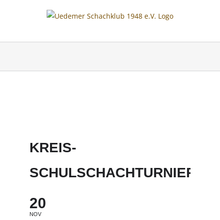
Skip
to
content
KREIS-
SCHULSCHACHTURNIER
20
NOV