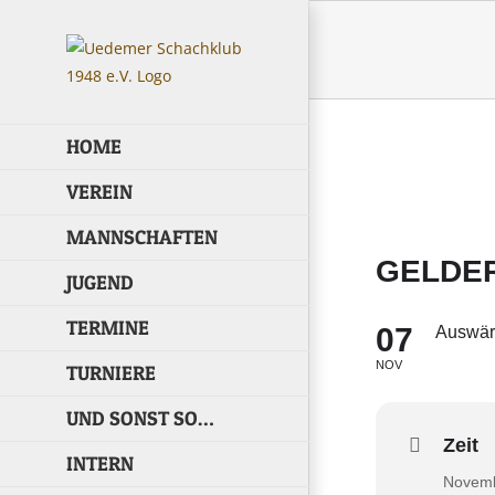
Skip
to
content
HOME
VEREIN
MANNSCHAFTEN
GELDERN
JUGEND
TERMINE
07
Auswär
NOV
TURNIERE
UND SONST SO…
Zeit
INTERN
Novemb