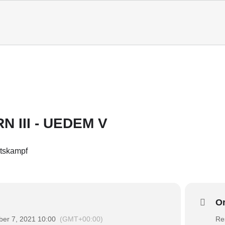
 III - UEDEM V
tskampf
Or
er 7, 2021 10:00
(GMT+00:00)
Re