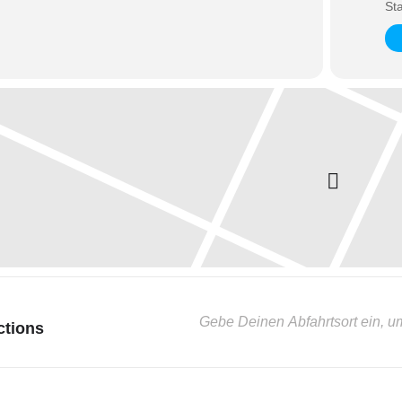
St
ctions