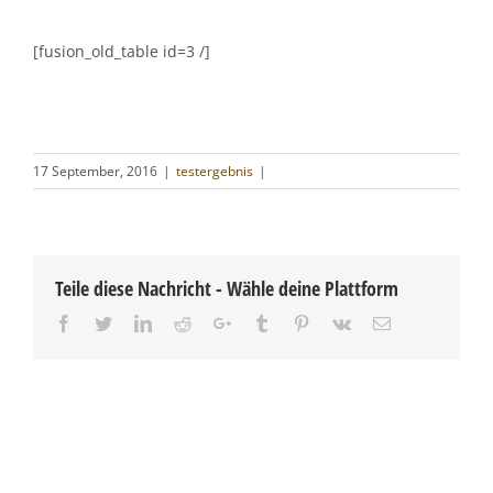
[fusion_old_table id=3 /]
17 September, 2016
|
testergebnis
|
Teile diese Nachricht - Wähle deine Plattform
Facebook
Twitter
LinkedIn
Reddit
Google+
Tumblr
Pinterest
Vk
Email