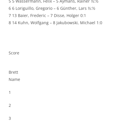
5 5 Wassermann, Felix – 5 Aymans, Rainer ½:½
6 6 Loriguillo, Gregorio – 6 Günther, Lars ½:½
7 13 Baier, Frederic – 7 Disse, Holger 0:1
8 14 Kuhn, Wolfgang – 8 Jakubowski, Michael 1:0
Score
Brett
Name
1
2
3