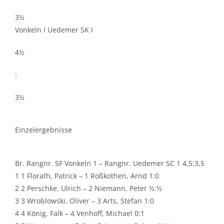
3½
Vonkeln I Uedemer SK I
4½
:
3½
Einzelergebnisse
Br. Rangnr. SF Vonkeln 1 – Rangnr. Uedemer SC 1 4,5:3,5
1 1 Florath, Patrick – 1 Roßkothen, Arnd 1:0
2 2 Perschke, Ulrich – 2 Niemann, Peter ½:½
3 3 Wroblowski, Oliver – 3 Arts, Stefan 1:0
4 4 König, Falk – 4 Venhoff, Michael 0:1