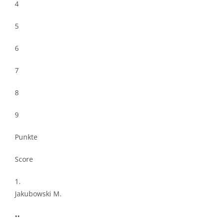
4
5
6
7
8
9
Punkte
Score
1.
Jakubowski M.
••