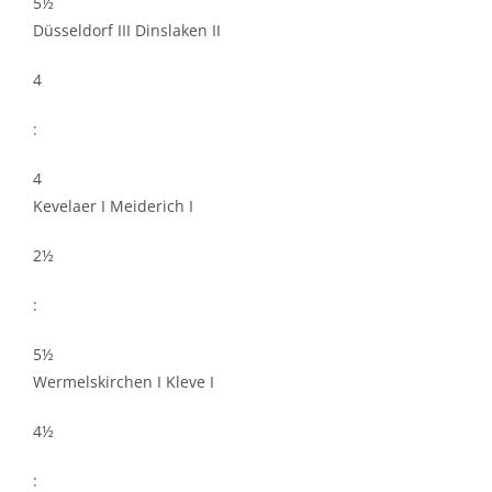
5½
Düsseldorf III Dinslaken II
4
:
4
Kevelaer I Meiderich I
2½
:
5½
Wermelskirchen I Kleve I
4½
: